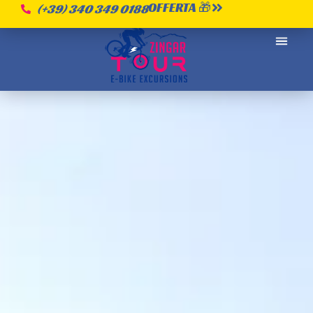
OFFERTA 🎁
(+39) 340 349 0188
CHI SI