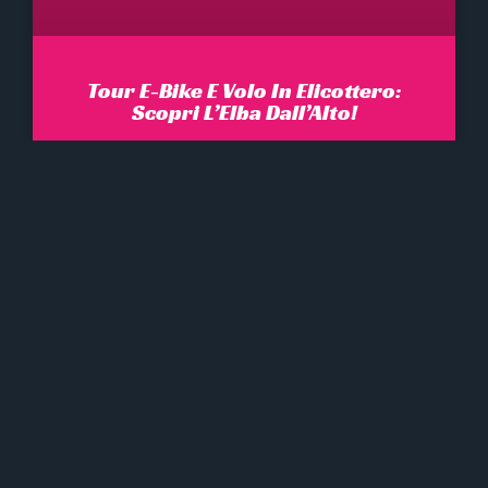
Tour E-Bike E Volo In Elicottero:
Scopri L’Elba Dall’Alto!
Vivi un’esperienza indimenticabile con il
nostro Tour E-Bike e Volo in Elicottero!
LEGGI DI PIÙ »
Alessia
Febbraio 1, 2025