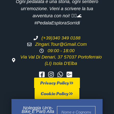
Ogni pedalata è una storia, ogni sentiero
un’emozione. Vieni a scrivere la tua
avventura con noi! 🚴‍♂️🌊
#PedalaEsploraSorridi
(+39)340 349 0188
Zingari.tour@gmail.com
09:00 - 18:00
Via Val Di Denari, 37 57037 Portoferraio
(LI) Isola D'Elba
Privacy Policy
Cookie Policy
Noleggia Un'e-
Bike E Parti Alla