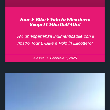
Tour E-Bike E Volo In Elicottero:
Scopri L’Elba Dall’Alto!
Vivi un’esperienza indimenticabile con il
nostro Tour E-Bike e Volo in Elicottero!
Alessia
Febbraio 1, 2025