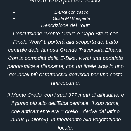
Prezzo
: €70 a persona, inclusi:
E-Bike
con casco
Guida MTB
esperta
Descrizione del Tour
:
L’escursione
“Monte Orello e Capo Stella con
Finale Wow”
ti porterà alla scoperta del tratto
centrale della famosa
Grande Traversata Elbana
.
Con la comodità della E-Bike, vivrai una pedalata
panoramica e rilassante, con un
finale wow
in uno
dei locali più caratteristici dell’Isola per una sosta
rinfrescante.
Il
Monte Orello
, con i suoi
377 metri di altitudine
, è
il punto più alto dell’Elba centrale. Il suo nome,
che anticamente era “Lorello”, deriva dal latino
laurus
(«alloro»), in riferimento alla vegetazione
locale.