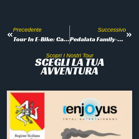
Precedente
Successivo
Tour In E-Bike: Capo D’Enfola E Capo Stella
Pedalata Family-Friendly A Capoliveri
Scopri I Nostri Tour
SCEGLI LA TUA
AVVENTURA