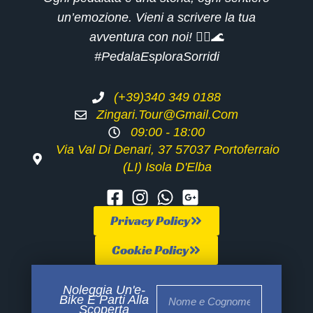
un’emozione. Vieni a scrivere la tua
avventura con noi! 🚴‍♂️🌊
#PedalaEsploraSorridi
(+39)340 349 0188
Zingari.tour@gmail.com
09:00 - 18:00
Via Val Di Denari, 37 57037 Portoferraio
(LI) Isola D'Elba
Privacy Policy
Cookie Policy
Noleggia Un'e-
Bike E Parti Alla
Scoperta