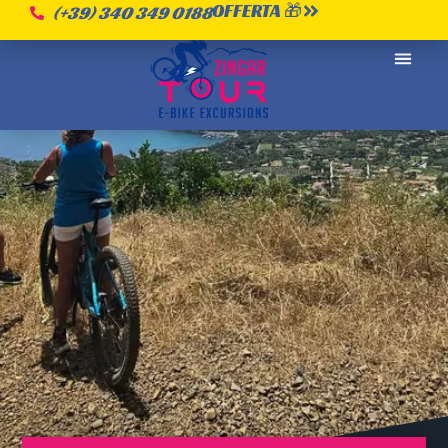
OFFERTA 🎁
(+39) 340 349 0188
CHI SI