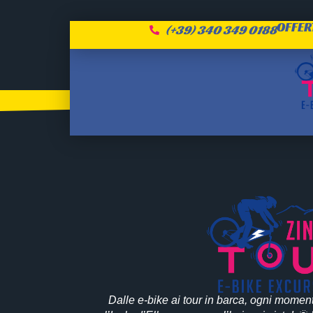
OFFER
(+39) 340 349 0188
Travellers Informa
No Traveler Information!!
Dalle e-bike ai tour in barca, ogni momen