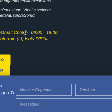
 #Zingarotourebikeexcursions
un’emozione. Vieni a scrivere
#PedalaEsploraSorridi
r@gmail.com
09:00 - 18:00
ferraio (LI) Isola D'Elba
ta
ogno Ti