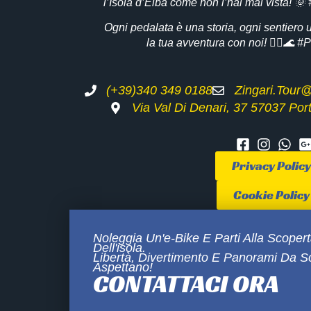
l’Isola d’Elba come non l’hai mai vista! 
Ogni pedalata è una storia, ogni sentiero 
la tua avventura con noi! 🚴‍♂️🌊 
(+39)340 349 0188
Zingari.tou
Via Val Di Denari, 37 57037 Porto
Privacy Policy
Cookie Policy
Noleggia Un'e-Bike E Parti Alla Scoper
Dell'isola.
Libertà, Divertimento E Panorami Da S
Aspettano!
CONTATTACI ORA