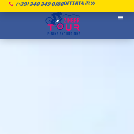
OFFERTA 🎁
(+39) 340 349 0188
CHI SI