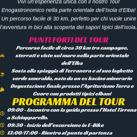
Vivi un’esperienza unica con il nostro
Tour
Enogastronomico
nella parte orientale dell’Isola d’Elba!
Un percorso
facile
di
30 km
, perfetto per chi vuole unire
l’avventura in bici alla scoperta dei sapori tipici dell’isola.
PUNTI FORTI DEL TOUR
Percorso facile di circa 30 km tra campagne,
sterrati e viste sul mare nella parte orientale
dell’Elba
Sosta alla spiaggia di Terranera e al suo laghetto
verde smeraldo, nato da un ex bacino minerario
Degustazione finale presso l’Agriturismo Terra e
Cuore con prodotti tipici elbani
PROGRAMMA DEL TOUR
09:00 - Incontro con la guida presso l’Hotel Tirrena
a Schiopparello.
09:30 - Inizio dell’escursione in E-Bike
13:00/17:00 - Rientro al punto di partenza