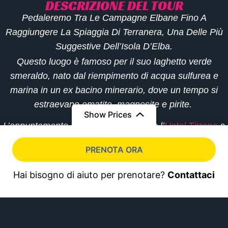
DESCRIZIONE DEL TOUR
Pedaleremo Tra Le
Campagne Elbane
Fino A
Raggiungere La
Spiaggia Di Terranera
, Una Delle Più
Suggestive Dell’Isola D’Elba.
Questo luogo è famoso per il suo
laghetto verde
smeraldo
, nato dal riempimento di acqua sulfurea e
marina in un ex bacino minerario, dove un tempo si
estraevano ematite, magnesite e pirite.
Show Prices
L’appuntamento con la guida è presso l’
Hotel Tirrena
a
Schiopparello. L’escursione dura
mezza giornata
e
From
€120
From
€120
PRENOTA ORA
include una
degustazione finale
presso l’
Agriturismo
€70
/ Adulto
€70
/ Bambino
Terra e Cuore
, dove potrai assaggiare i prodotti tipici
Hai bisogno di aiuto per prenotare?
Contattaci
dell’isola.
PANORAMICA
L’Esperienza di Bici e Gusto all’Isola d’Elba unisce una